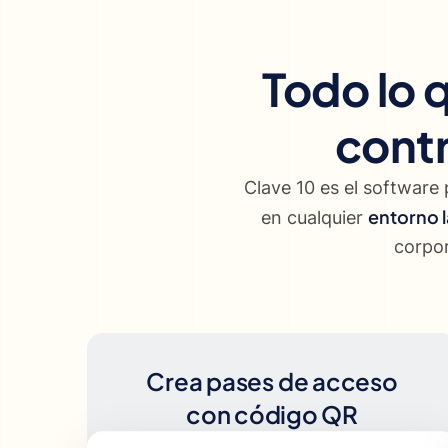
Todo lo q
contr
Clave 10 es el software 
entorno l
en cualquier
corpor
Crea pases de acceso
con código QR