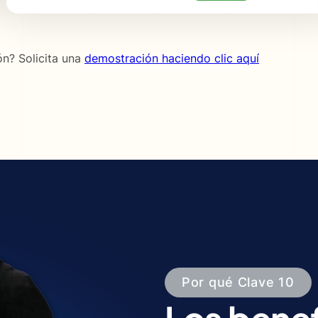
ón? Solicita una
demostración haciendo clic aquí
Por qué Clave 10