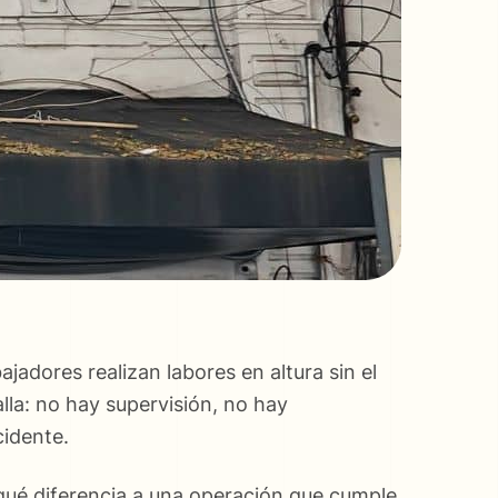
adores realizan labores en altura sin el
lla: no hay supervisión, no hay
idente.
, qué diferencia a una operación que cumple